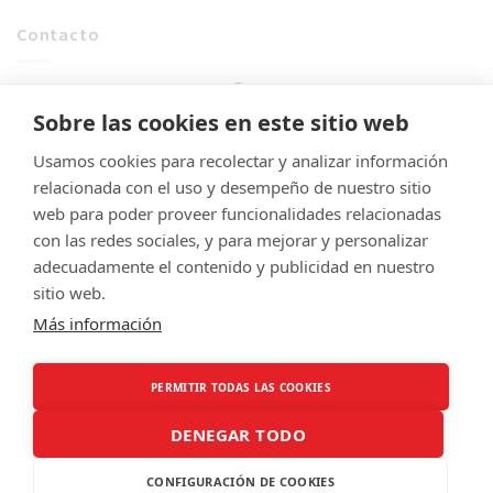
Contacto
¿Como podemos axudarche? 👇
Sobre las cookies en este sitio web
Escríbenos
Usamos cookies para recolectar y analizar información
relacionada con el uso y desempeño de nuestro sitio
info@sabelasalgueiro.org
web para poder proveer funcionalidades relacionadas
con las redes sociales, y para mejorar y personalizar
adecuadamente el contenido y publicidad en nuestro
sitio web.
Más información
Creado por:
RB Comunicación Estratégica
PERMITIR TODAS LAS COOKIES
Copyright 2026 -
Sabela Salgueiro ©
DENEGAR TODO
CONFIGURACIÓN DE COOKIES