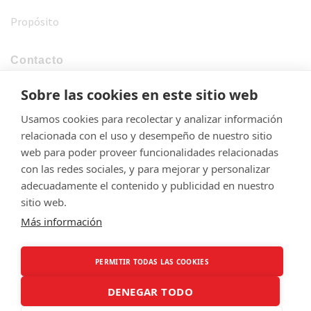
Propósito
Contacto
Sobre las cookies en este sitio web
¿Como podemos axudarche? 👇
Usamos cookies para recolectar y analizar información
Escríbenos
relacionada con el uso y desempeño de nuestro sitio
web para poder proveer funcionalidades relacionadas
info@sabelasalgueiro.org
con las redes sociales, y para mejorar y personalizar
adecuadamente el contenido y publicidad en nuestro
sitio web.
Más información
Creado por:
RB Comunicación Estratégica
PERMITIR TODAS LAS COOKIES
Copyright 2026 -
Sabela Salgueiro ©
DENEGAR TODO